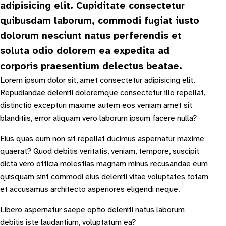
adipisicing elit. Cupiditate consectetur
quibusdam laborum, commodi fugiat iusto
dolorum nesciunt natus perferendis et
soluta odio dolorem ea expedita ad
corporis praesentium delectus beatae.
Lorem ipsum dolor sit, amet consectetur adipisicing elit.
Repudiandae deleniti doloremque consectetur illo repellat,
distinctio excepturi maxime autem eos veniam amet sit
blanditiis, error aliquam vero laborum ipsum facere nulla?
Eius quas eum non sit repellat ducimus aspernatur maxime
quaerat? Quod debitis veritatis, veniam, tempore, suscipit
dicta vero officia molestias magnam minus recusandae eum
quisquam sint commodi eius deleniti vitae voluptates totam
et accusamus architecto asperiores eligendi neque.
Libero aspernatur saepe optio deleniti natus laborum
debitis iste laudantium, voluptatum ea?